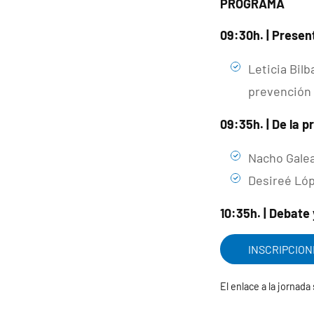
PROGRAMA
09:30h. | Presen
Leticia Bil
prevención 
09:35h. | De la 
Nacho Galea
Desireé Lóp
10:35h. | Debate
INSCRIPCION
El enlace a la jornada