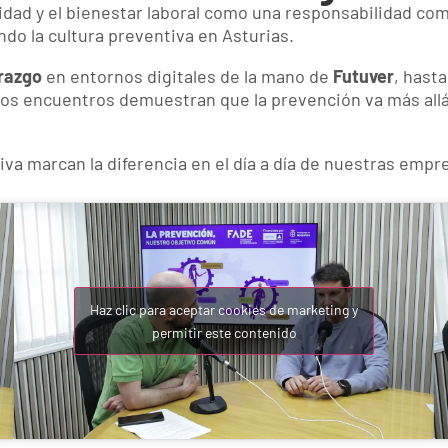
dad y el bienestar laboral como una responsabilidad com
do la cultura preventiva en Asturias.
erazgo
en entornos digitales de la mano de
Futuver
, hast
tos encuentros demuestran que la prevención va más all
a marcan la diferencia en el día a día de nuestras empr
Haz clic para aceptar cookies de marketing y
permitir este contenido