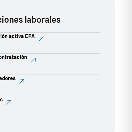
ciones laborales
ión activa EPA
contratación
jadores
es