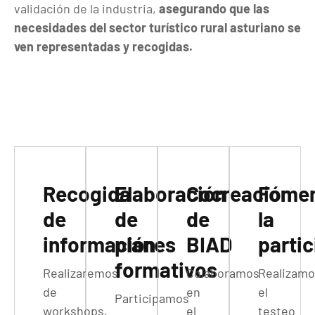
validación de la industria,
asegurando que las
necesidades del sector turístico rural asturiano se
ven representadas y recogidas.
Recogida
Elaboración
Cocreación
Fome
de
de
de
la
información
planes
BIAD
parti
formativos
Realizaremos
Colaboramos
Realizamo
de
en
el
Participamos
workshops,
el
testeo