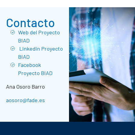
Contacto
Web del Proyecto
BIAD
Linkedin Proyecto
BIAD
Facebook
Proyecto BIAD
Ana Osoro Barro
aosoro@fade.es