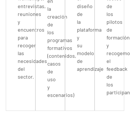
en
entrevistas,
diseño
de
la
reuniones
de
los
creación
y
la
pilotos
de
encuentros
plataforma
de
los
para
y
formación
programas
recoger
su
y
formativos
las
modelo
recogemo
(contenidos,
necesidades
de
el
casos
del
aprendizaje
feedback
de
sector.
de
uso
los
y
participa
escenarios)