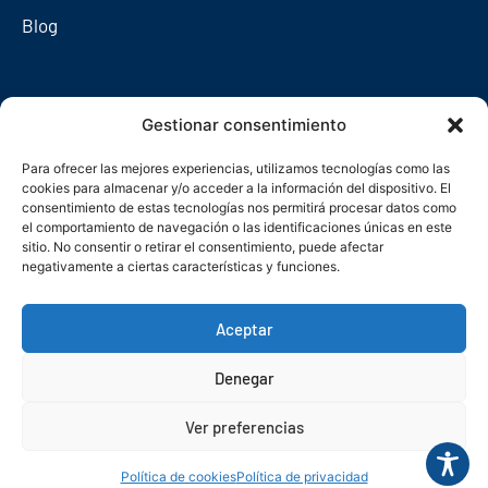
Blog
Redes sociales
Gestionar consentimiento
Para ofrecer las mejores experiencias, utilizamos tecnologías como las
cookies para almacenar y/o acceder a la información del dispositivo. El
consentimiento de estas tecnologías nos permitirá procesar datos como
el comportamiento de navegación o las identificaciones únicas en este
sitio. No consentir o retirar el consentimiento, puede afectar
negativamente a ciertas características y funciones.
Aceptar
Denegar
© Copyright 2026. Federación Asturiana de Empresarios
Ver preferencias
Política de privacidad
Política de cookies
Seguridad
Contacto
Canal denuncias
Política de cookies
Política de privacidad