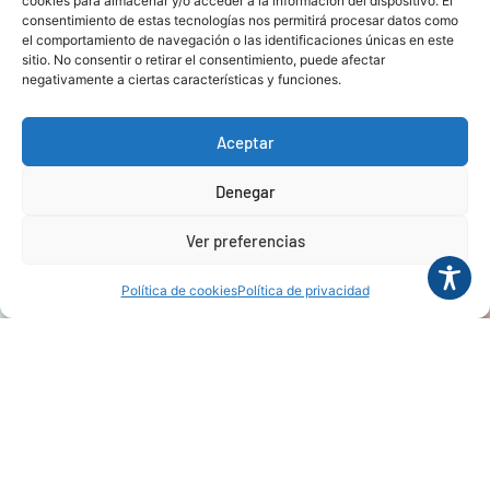
cookies para almacenar y/o acceder a la información del dispositivo. El
consentimiento de estas tecnologías nos permitirá procesar datos como
Haz clic para aceptar cookies de marketing y
el comportamiento de navegación o las identificaciones únicas en este
permitir este contenido
sitio. No consentir o retirar el consentimiento, puede afectar
negativamente a ciertas características y funciones.
Aceptar
Denegar
Ver preferencias
Contáctanos
Política de cookies
Política de privacidad
Para más
información
contacta con:
Carolina Álvarez
Iglesias
(
carolina@fade.es
)