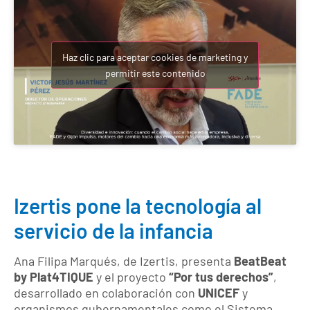
Haz clic para aceptar cookies de marketing y
permitir este contenido
Izertis pone la tecnología al
servicio de la infancia
Ana Filipa Marqués, de Izertis, presenta
BeatBeat
by Plat4TIQUE
y el proyecto
“Por tus derechos”
,
desarrollado en colaboración con
UNICEF
y
organismos gubernamentales como el Sistema