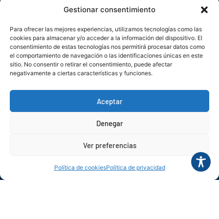
Gestionar consentimiento
Para ofrecer las mejores experiencias, utilizamos tecnologías como las
cookies para almacenar y/o acceder a la información del dispositivo. El
consentimiento de estas tecnologías nos permitirá procesar datos como
el comportamiento de navegación o las identificaciones únicas en este
sitio. No consentir o retirar el consentimiento, puede afectar
Comprometidos con los intereses
negativamente a ciertas características y funciones.
generales de las empresas asturianas.
Aceptar
FADE
Denegar
Nosotros
¿Qué hacemos?
Ver preferencias
Contacto
Política de cookies
Política de privacidad
Agenda
Blog