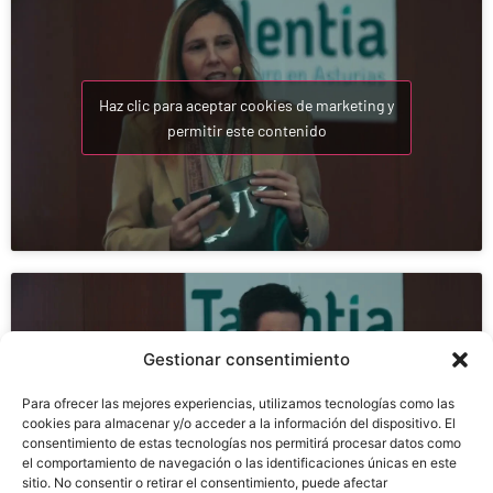
Haz clic para aceptar cookies de marketing y
permitir este contenido
Gestionar consentimiento
Haz clic para aceptar cookies de marketing y
Para ofrecer las mejores experiencias, utilizamos tecnologías como las
permitir este contenido
cookies para almacenar y/o acceder a la información del dispositivo. El
consentimiento de estas tecnologías nos permitirá procesar datos como
el comportamiento de navegación o las identificaciones únicas en este
sitio. No consentir o retirar el consentimiento, puede afectar