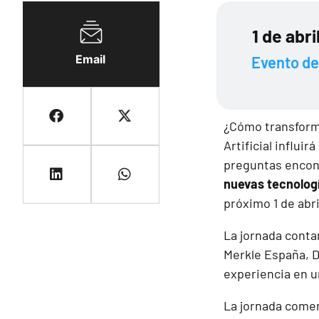
1 de abr
Email
Evento de 
¿Cómo transforma
Artificial influi
preguntas encont
nuevas tecnolog
próximo 1 de abri
La jornada conta
Merkle España, D
experiencia en 
La jornada comen