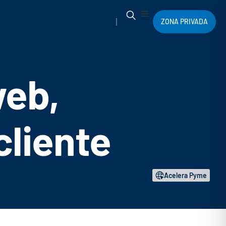
ZONA PRIVADA
web,
cliente
Acelera Pyme