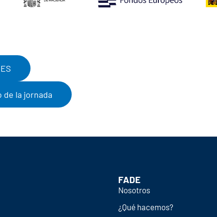
NES
o de la jornada
FADE
Nosotros
¿Qué hacemos?