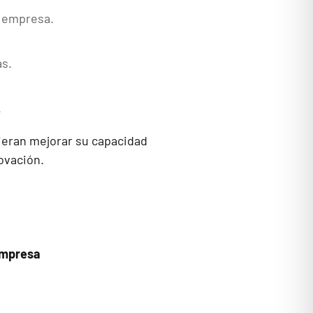
a empresa.
as.
.
ieran mejorar su capacidad
ovación.
 empresa