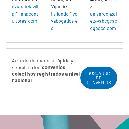
itziar.delavill
Vijande
z
a@llanacons
j.vijande@vd
aalvargonzal
ultores.com
vabogados.e
ez@abcgcab
s
ogados.com
Accede de manera rápida y
sencilla a los
convenios
BUSCADOR
colectivos registrados a nivel
DE
nacional
.
CONVENIOS