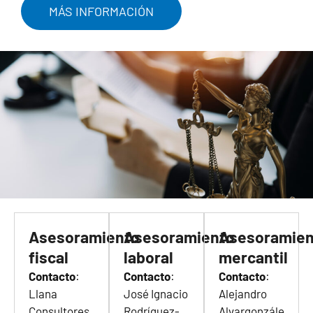
MÁS INFORMACIÓN
Asesoramiento
Asesoramiento
Asesoramien
fiscal
laboral
mercantil
Contacto
:
Contacto
:
Contacto
:
Llana
José Ignacio
Alejandro
Consultores
Rodríguez-
Alvargonzále