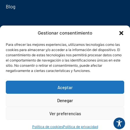
Blog
Redes sociales
Gestionar consentimiento
Para ofrecer las mejores experiencias, utilizamos tecnologías como las
cookies para almacenar y/o acceder a la información del dispositivo. El
consentimiento de estas tecnologías nos permitirá procesar datos como
el comportamiento de navegación o las identificaciones únicas en este
sitio. No consentir o retirar el consentimiento, puede afectar
negativamente a ciertas características y funciones.
Aceptar
Denegar
© Copyright 2026. Federación Asturiana de Empresarios
Ver preferencias
Política de privacidad
Política de cookies
Seguridad
Contacto
Canal denuncias
Política de cookies
Política de privacidad