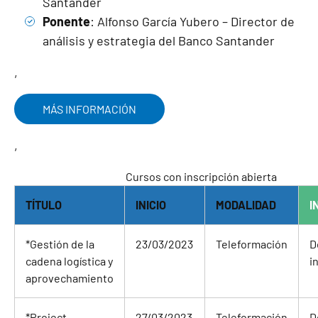
Santander
Ponente
: Alfonso García Yubero – Director de
análisis y estrategia del Banco Santander
,
MÁS INFORMACIÓN
,
Cursos con inscripción abierta
TÍTULO
INICIO
MODALIDAD
I
*
Gestión de la
23/03/2023
Teleformación
D
cadena logística y
i
aprovechamiento
*
Project
27/03/2023
Teleformación
D