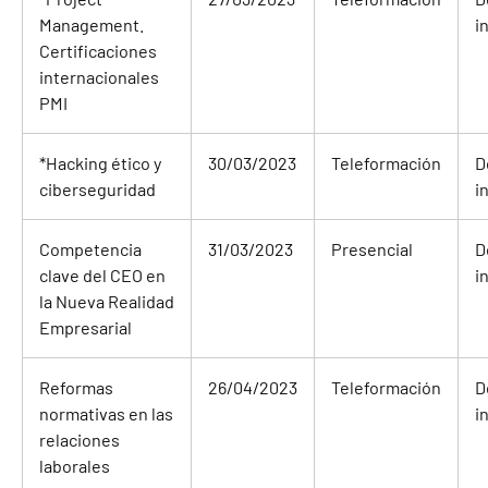
Management.
i
Certificaciones
internacionales
PMI
*
Hacking ético y
30/03/2023
Teleformación
D
ciberseguridad
i
Competencia
31/03/2023
Presencial
D
clave del CEO en
i
la Nueva Realidad
Empresarial
Reformas
26/04/2023
Teleformación
D
normativas en las
i
relaciones
laborales