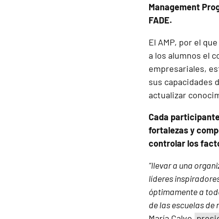
Management Progr
FADE.
El AMP, por el qu
a los alumnos el c
empresariales, est
sus capacidades de
actualizar conoci
Cada participante 
fortalezas y comp
controlar los fac
“llevar a una organ
líderes inspirador
óptimamente a todos
de las escuelas de 
María Calvo,
presi