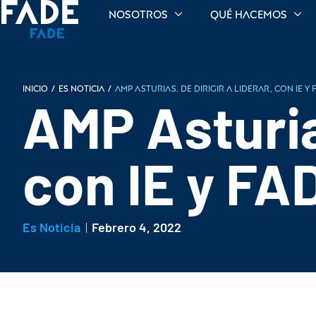
Nosotros
Qué hacemos
INICIO
/
Es noticia
/
AMP Asturias. De dirigir a liderar, con IE y 
AMP Asturias
con IE y FA
Es Noticia
Febrero 4, 2022