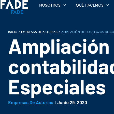
Nosotros
Qué hacemos
INICIO
/
Empresas de Asturias
/
Ampliación de los plazos de co
Ampliación 
contabilida
Especiales
Empresas De Asturias
Junio 29, 2020