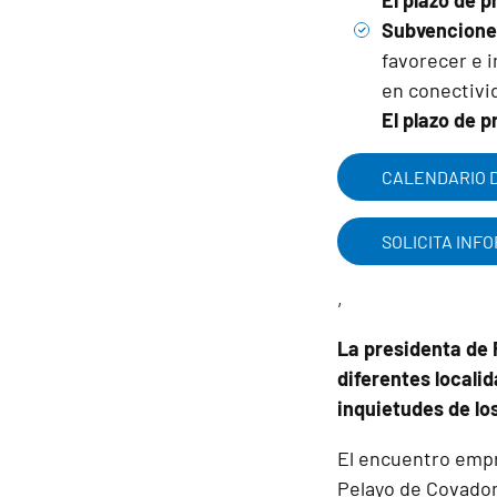
El plazo de p
Subvenciones
favorecer e 
en conectivi
El plazo de p
CALENDARIO D
SOLICITA INF
,
La presidenta de 
diferentes locali
inquietudes de lo
El encuentro empre
Pelayo de Covadon