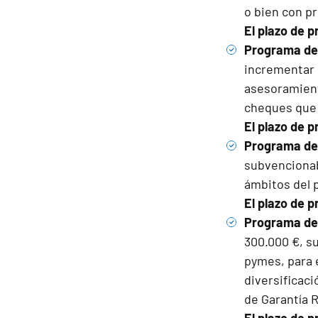
o bien con p
El plazo de p
Programa de
incrementar 
asesoramient
cheques que 
El plazo de p
Programa de 
subvencionab
ámbitos del 
El plazo de p
Programa de 
300.000 €, su
pymes, para e
diversificac
de Garantía 