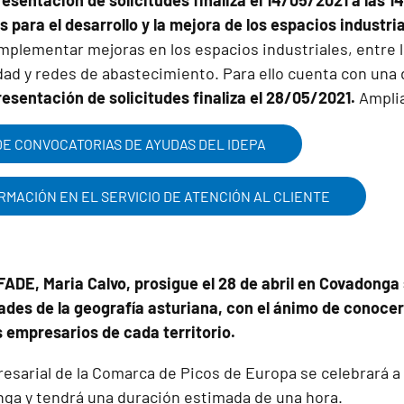
resentación de solicitudes finaliza el 14/05/2021 a las 14
 para el desarrollo y la mejora de los espacios industri
implementar mejoras en los espacios industriales, entre
dad y redes de abastecimiento. Para ello cuenta con una 
resentación de solicitudes finaliza el 28/05/2021.
Amplia
E CONVOCATORIAS DE AYUDAS DEL IDEPA
ORMACIÓN EN EL SERVICIO DE ATENCIÓN AL CLIENTE
FADE, Maria Calvo, prosigue el 28 de abril en Covadonga 
dades de la geografía asturiana, con el ánimo de conoce
s empresarios de cada territorio.
sarial de la Comarca de Picos de Europa se celebrará a l
ga y tendrá una duración estimada de una hora.