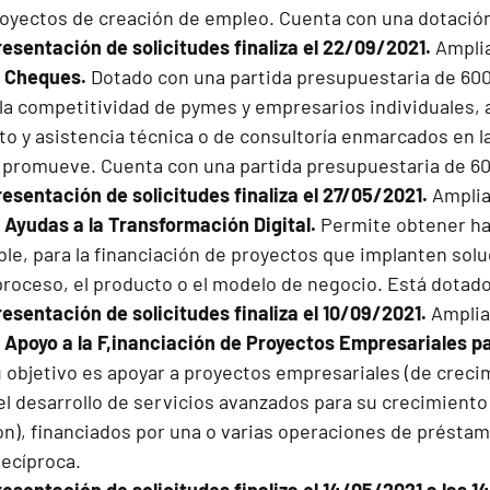
royectos de creación de empleo. Cuenta con una dotación
resentación de solicitudes finaliza el 22/09/2021.
Amplia
 Cheques.
Dotado con una partida presupuestaria de 600
la competitividad de pymes y empresarios individuales, a
o y asistencia técnica o de consultoría enmarcados en 
promueve. Cuenta con una partida presupuestaria de 60
resentación de solicitudes finaliza el 27/05/2021.
Amplia
Ayudas a la Transformación Digital.
Permite obtener has
le, para la financiación de proyectos que implanten solu
proceso, el producto o el modelo de negocio. Está dotado
resentación de solicitudes finaliza el 10/09/2021.
Amplia
Apoyo a la F,inanciación de Proyectos Empresariales 
 objetivo es apoyar a proyectos empresariales (de crecim
l desarrollo de servicios avanzados para su crecimiento 
ión), financiados por una o varias operaciones de présta
Recíproca.