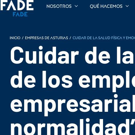
Nosotros
Qué hacemos
INICIO
/
Empresas de Asturias
/
Cuidar de la salud física y em
Cuidar de la
de los empl
empresarial
normalidad