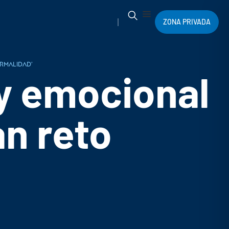
ZONA PRIVADA
ormalidad’
 y emocional
an reto