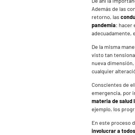
De ahí la importan
Además de las con
retorno, las
condu
pandemia
: hacer 
adecuadamente, e
De la misma mane
visto tan tension
nueva dimensión, 
cualquier alterac
Conscientes de el
emergencia, por i
materia de salud l
ejemplo, los prog
En este proceso de
involucrar a todo