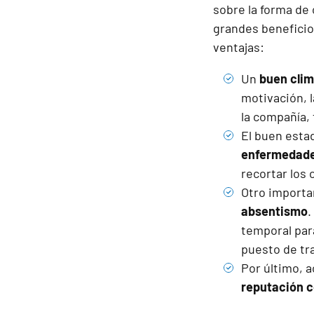
sobre la forma de 
grandes beneficios
ventajas:
Un
buen clim
motivación, l
la compañía, 
El buen estad
enfermedades
recortar los 
Otro importa
absentismo
.
temporal para
puesto de tra
Por último, 
reputación c