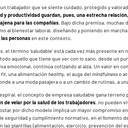
, un trabajador que se siente cuidado, protegido y valor
ad y productividad guardan, pues, una estrecha
relación
 ajena para las compañías
. Bajo dicha premisa, muchas d
o al bienestar laboral, diseñando y poniendo en marcha
e las personas
en este contexto.
s, el término ‘saludable’ está cada vez más presente en 
odo aquello que tiene que ver con lo sano, desde un punt
va emocional, continúa cotizando al alza. Un valor en co
s
fit
, una alimentación
healthy
, el auge del
mindfulness
o at
nde a una moda pasajera o a un cambio de rutinas, a un
espiral, el concepto de
empresa saludable
gana terreno 
 de velar por la salud de los trabajadores
, no pueden vi
ostar por dicho modelo implica un mayor compromiso en l
de seguridad y cumplimiento normativo, en el fomento de
 las plantillas (alimentación, ejercicio, prevención del es