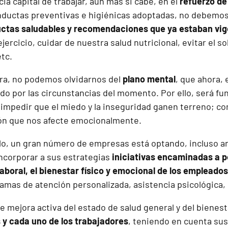
cia capital de trabajar, aún más si cabe, en el
refuerzo de
ductas preventivas e higiénicas adoptadas, no debemos 
ctas saludables y recomendaciones que ya estaban vige
ejercicio, cuidar de nuestra salud nutricional, evitar el 
tc.
ra, no podemos olvidarnos del
plano mental
, que ahora, 
ado por las circunstancias del momento. Por ello, será f
impedir que el miedo y la inseguridad ganen terreno; com
ión que nos afecte emocionalmente.
lo, un gran número de empresas está optando, incluso ant
ncorporar a sus estrategias
iniciativas encaminadas a 
aboral, el bienestar físico y emocional de los empleados
ramas de atención personalizada, asistencia psicológica
 mejora activa del estado de salud general y del bienest
s y cada uno de los trabajadores
, teniendo en cuenta su