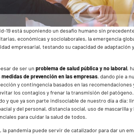
ovid-19 está suponiendo un desafío humano sin precedent
itarias, económicas y sociolaborales, la emergencia glob
idad empresarial, testando su capacidad de adaptación 
pesar de ser un
problema de salud pública y no laboral
, 
s medidas de prevención en las empresas
, dando pie a n
tección y contingencia basados en las
recomendaciones y
evitar los contagios y frenar la transmisión del patógen
o y que ya son parte indisociable de nuestro día a día: li
acial y del personal, distancia social, uso de mascarilla 
ciales para cuidar la salud de todos.
, la pandemia puede servir de catalizador para dar un e