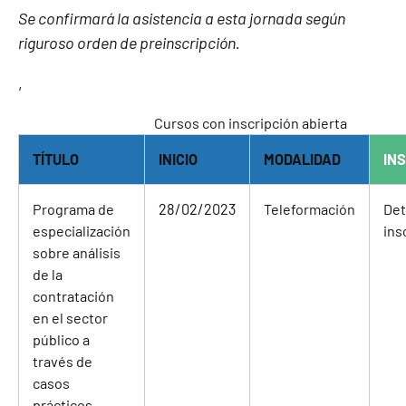
Se confirmará la asistencia a esta jornada según
riguroso orden de preinscripción.
,
Cursos con inscripción abierta
TÍTULO
INICIO
MODALIDAD
IN
Programa de
28/02/2023
Teleformación
Det
especialización
ins
sobre análisis
de la
contratación
en el sector
público a
través de
casos
prácticos