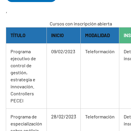
,
Cursos con inscripción abierta
TÍTULO
INICIO
MODALIDAD
IN
Programa
09/02/2023
Teleformación
Det
ejecutivo de
ins
control de
gestión,
estrategia e
innovación.
Controllers
PECEI
Programa de
28/02/2023
Teleformación
Det
especialización
ins
sobre análisis