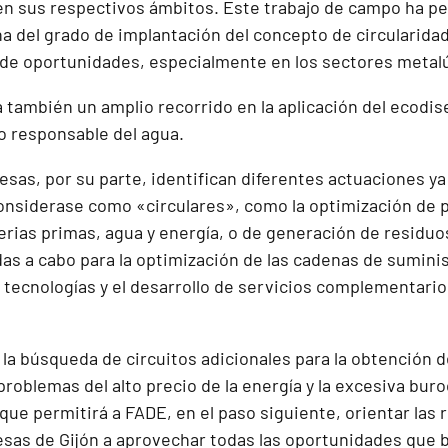
 en sus respectivos ámbitos. Este trabajo de campo ha p
na del grado de implantación del concepto de circularidad
 de oportunidades, especialmente en los sectores metalú
 también un amplio recorrido en la aplicación del ecodis
so responsable del agua.
sas, por su parte, identifican diferentes actuaciones y
onsiderase como «circulares», como la optimización de p
ias primas, agua y energía, o de generación de residu
das a cabo para la optimización de las cadenas de suministr
tecnologías y el desarrollo de servicios complementarios
 la búsqueda de circuitos adicionales para la obtención 
problemas del alto precio de la energía y la excesiva bu
 que permitirá a FADE, en el paso siguiente, orientar la
esas de Gijón a aprovechar todas las oportunidades que b