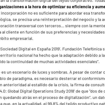
an la transformación digital del tejido corporativo. Toda
ganizaciones a la hora de optimizar su eficiencia y aume
incorporación no es suficiente para abordar esa transf
ógica, se precisa una reinterpretación del negocio y la 
aboración transversal con terceros… siempre con la mente
 al cliente en función de sus preferencias y necesidades.
mbito empresarial.
a Sociedad Digital en España 2019’
, Fundación Telefónica 
 territorio nacional ha hecho que la adaptación debido a 
tido la continuidad de muchas actividades esenciales”.
 es un escenario de luces y sombras. A pesar de contar
io de paradigma, es necesario desterrar el conformismo
n anterioridad al estallido de la crisis, la firma de consu
 4.0: Global Digital Operations Study 2018’
de que “dos de 
 quedando atrás en el proceso de digitalización”, un dat
que, en la actualidad, el 99,8% del tejido productivo pa