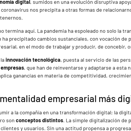
nomía digital
, sumidos en una evolución disruptiva apoyad
el coronavirus nos precipita a otras formas de relacionar
etenernos.
o termina aquí. La pandemia ha espoleado no solo la tran
 ha precipitado cambios sustanciales, con vocación de p
esarial, en el modo de trabajar y producir, de concebir, 
 la
innovación tecnológica
, puesta al servicio de las pe
s empresas
, que han de reinventarse y adaptarse a esta 
implica ganancias en materia de competitividad, crecimien
 mentalidad empresarial más digi
sumir a la compañía en una transformación digital; la digi
ero son
conceptos distintos
. La simple digitalización de
 clientes y usuarios. Sin una actitud propensa a progres