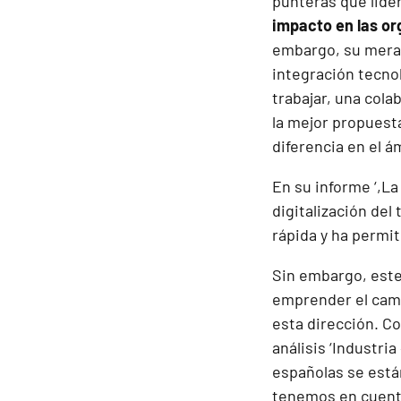
punteras que lider
impacto en las or
embargo, su mera 
integración tecnol
trabajar, una col
la mejor propuesta
diferencia en el á
En su informe
‘,L
digitalización del
rápida y ha permi
Sin embargo, este
emprender el camb
esta dirección. Co
análisis
‘Industria
españolas se están
tenemos en cuenta 