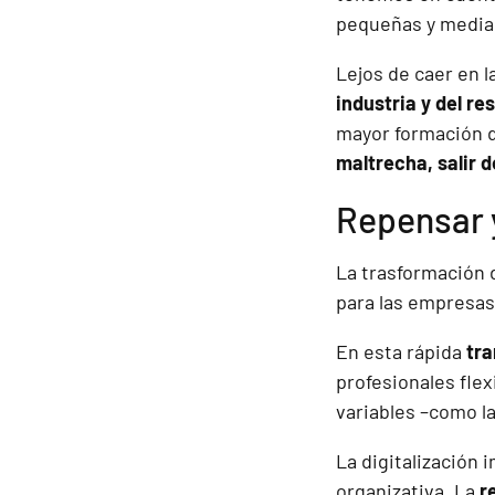
pequeñas y media
Lejos de caer en 
industria y del r
mayor formación di
maltrecha, salir d
Repensar y
La trasformación 
para las empresas 
En esta rápida
tra
profesionales flex
variables –como la
La digitalización 
organizativa. La
r