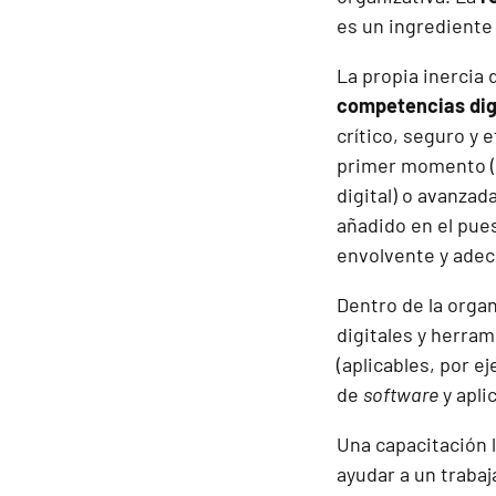
es un ingrediente
La propia inercia 
competencias digi
crítico, seguro y e
primer momento (l
digital) o avanzad
añadido en el pue
envolvente y adecu
Dentro de la organ
digitales y herra
(aplicables, por e
de
software
y apli
Una capacitación 
ayudar a un traba