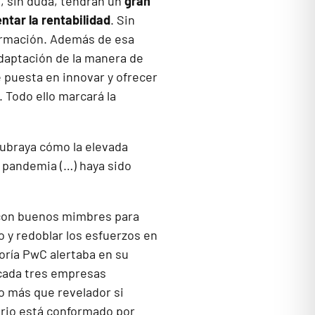
s, sin duda, tendrán un
gran
ntar la rentabilidad
. Sin
ormación. Además de esa
adaptación de la manera de
 puesta en innovar y ofrecer
 Todo ello marcará la
subraya cómo la elevada
la pandemia (…) haya sido
 con buenos mimbres para
 y redoblar los esfuerzos en
ltoría PwC alertaba en su
cada tres empresas
o más que revelador si
trio está conformado por