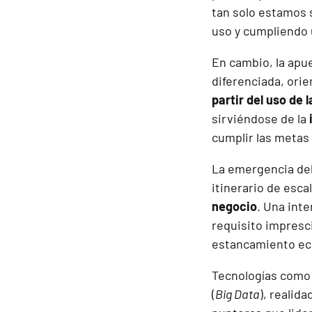
tan solo estamos 
uso y cumpliendo 
En cambio, la apu
diferenciada, ori
partir del uso de 
sirviéndose de la
cumplir las metas
La emergencia de
itinerario de esca
negocio
. Una int
requisito impresc
estancamiento eco
Tecnologías como l
(
Big Data
), realid