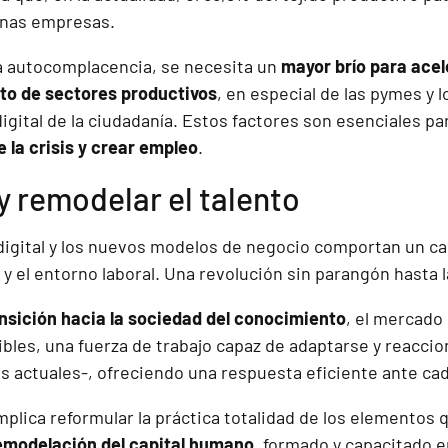
nas empresas.
la autocomplacencia, se necesita un
mayor brío para acele
esto de sectores productivos
, en especial de las pymes y 
gital de la ciudadanía. Estos factores son esenciales pa
e la crisis y crear empleo
.
 remodelar el talento
digital y los nuevos modelos de negocio comportan un c
y el entorno laboral. Una revolución sin parangón hasta l
nsición hacia la sociedad del conocimiento
, el mercado
ibles, una fuerza de trabajo capaz de adaptarse y reacci
s actuales-, ofreciendo una respuesta eficiente ante cad
implica reformular la práctica totalidad de los elementos
emodelación del capital humano
, formado y capacitado 