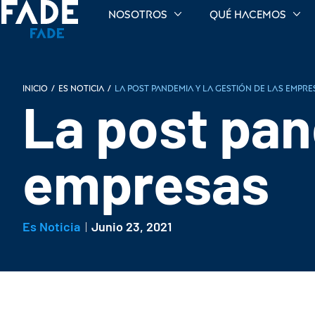
Nosotros
Qué hacemos
INICIO
/
Es noticia
/
La post pandemia y la gestión de las empre
La post pan
empresas
Es Noticia
Junio 23, 2021