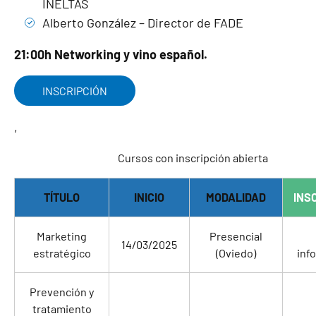
INELTAS
Alberto González – Director de FADE
21:00h Networking y vino español.
INSCRIPCIÓN
,
Cursos con inscripción abierta
TÍTULO
INICIO
MODALIDAD
INS
Marketing
Presencial
14/03/2025
estratégico
(Oviedo)
inf
Prevención y
tratamiento