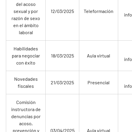
del acoso
sexual y por
12/03/2025
Teleformación
inf
razón de sexo
en el ámbito
laboral
Habilidades
para negociar
18/03/2025
Aula virtual
inf
con éxito
Novedades
21/03/2025
Presencial
fiscales
inf
Comisión
instructora de
denuncias por
acoso,
prevención y
03/04/2025
Aula virtual