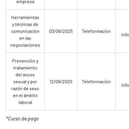
empresa
Herramientas
y técnicas de
comunicación
03/06/2025
Teleformación
inf
en las
negociaciones
Prevención y
tratamiento
del acoso
sexual y por
12/06/2025
Teleformación
inf
razón de sexo
en el ámbito
laboral
*Curso de pago