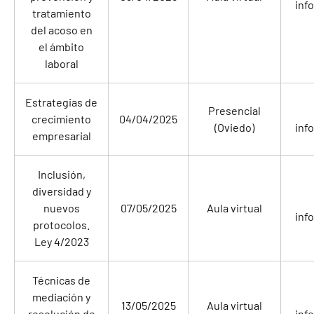
inf
tratamiento
del acoso en
el ámbito
laboral
Estrategias de
Presencial
crecimiento
04/04/2025
(Oviedo)
inf
empresarial
Inclusión,
diversidad y
nuevos
07/05/2025
Aula virtual
inf
protocolos.
Ley 4/2023
Técnicas de
mediación y
13/05/2025
Aula virtual
resolución de
inf