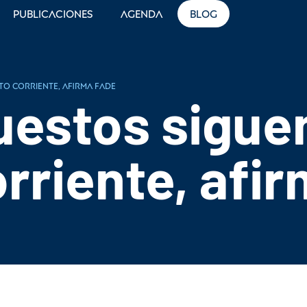
Publicaciones
Agenda
Blog
to corriente, afirma FADE
estos sigue
orriente, afi