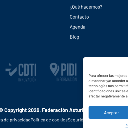
¿Qué hacemos?
Contacto
Agenda
Blog
Para ofrecer las mejores
almacenar y/o acceder a 
tecnologías nos permiti
identificaciones únicas e
afectar negativamente a 
© Copyright 2026. Federación Asturiana de Empresario
Aceptar
ca de privacidad
Política de cookies
Seguridad
Contacto
Canal den
P