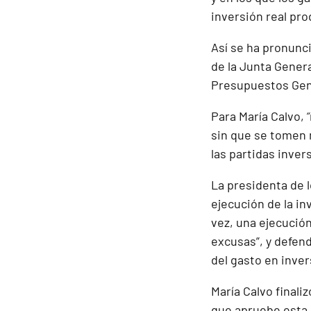
inversión real pr
Así se ha pronunc
de la Junta Genera
Presupuestos Gen
Para María Calvo,
“
sin que se tomen 
las partidas inve
La presidenta de 
ejecución de la i
vez, una ejecución
excusas”, y defend
del gasto en inve
María Calvo finali
que apruebe esta 