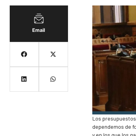
Email
Los presupuestos 
dependemos de for
y en los que los g