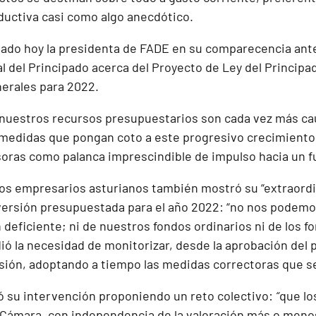
oductiva casi como algo anecdótico.
iado hoy la presidenta de FADE en su comparecencia ant
l del Principado acerca del Proyecto de Ley del Principa
erales para 2022.
nuestros recursos presupuestarios son cada vez más cau
medidas que pongan coto a este progresivo crecimiento 
rsoras como palanca imprescindible de impulso hacia un f
los empresarios asturianos también mostró su “extraordi
nversión presupuestada para el año 2022: “no nos podemos
 deficiente; ni de nuestros fondos ordinarios ni de los 
ió la necesidad de monitorizar, desde la aprobación del 
rsión, adoptando a tiempo las medidas correctoras que s
zó su intervención proponiendo un reto colectivo:
“
que lo
Cámara, con independencia de la valoración más o menos