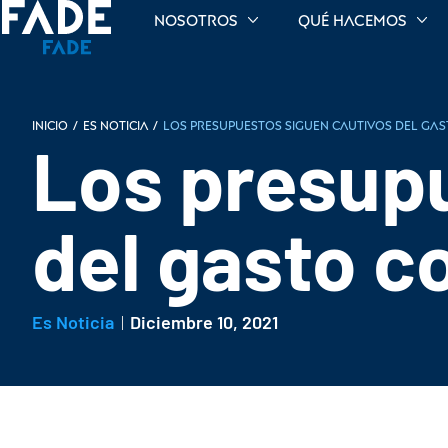
Nosotros
Qué hacemos
INICIO
/
Es noticia
/
Los presupuestos siguen cautivos del gas
Los presupu
del gasto c
Es Noticia
Diciembre 10, 2021