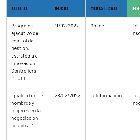
TÍTULO
INICIO
MODALIDAD
INS
Programa
11/02/2022
Online
Det
ejecutivo de
ins
control de
gestión,
estrategia e
innovación.
Controllers
PECEI
Igualdad entre
28/02/2022
Teleformación
Det
hombres y
ins
mujeres en la
negociación
colectiva
*