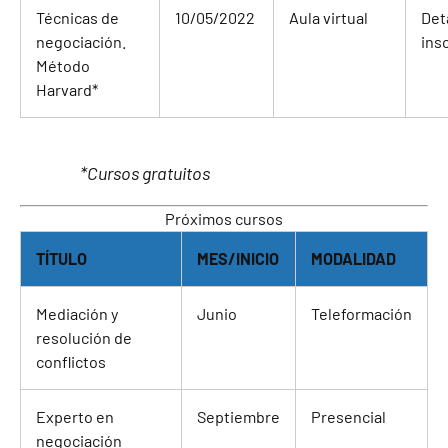
Técnicas de
10/05/2022
Aula virtual
Det
negociación.
ins
Método
Harvard*
*Cursos gratuitos
Próximos cursos
TÍTULO
MES/INICIO
MODALIDAD
Mediación y
Junio
Teleformación
resolución de
conflictos
Experto en
Septiembre
Presencial
negociación