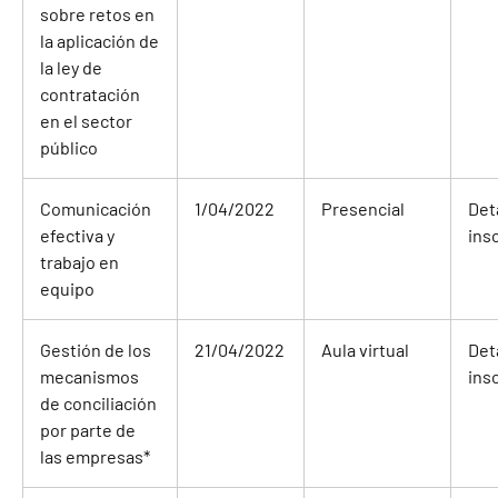
sobre retos en
la aplicación de
la ley de
contratación
en el sector
público
Comunicación
1/04/2022
Presencial
Det
efectiva y
ins
trabajo en
equipo
Gestión de los
21/04/2022
Aula virtual
Det
mecanismos
ins
de conciliación
por parte de
las empresas
*