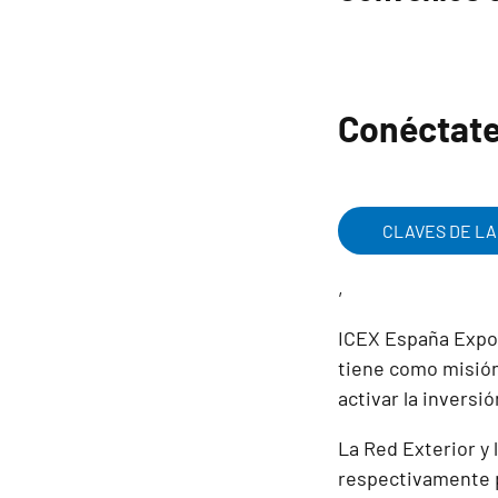
Conéctate 
CLAVES DE LA
,
ICEX España Expor
tiene como misión
activar la inversi
La Red Exterior y 
respectivamente p