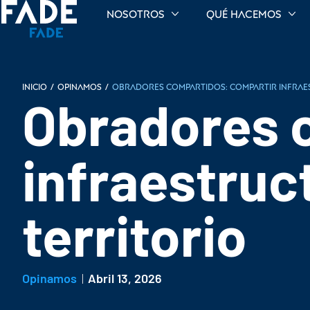
Nosotros
Qué hacemos
INICIO
/
Opinamos
/
Obradores compartidos: compartir infrae
Obradores 
infraestruc
territorio
Opinamos
Abril 13, 2026