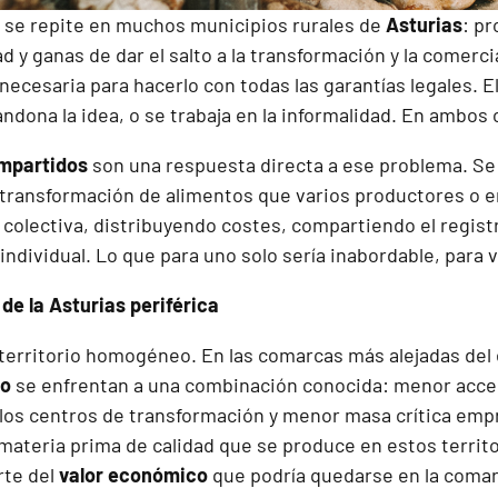
 se repite en muchos municipios rurales de
Asturias
: p
d y ganas de dar el salto a la transformación y la comerci
 necesaria para hacerlo con todas las garantías legales. E
ndona la idea, o se trabaja en la informalidad. En ambos 
mpartidos
son una respuesta directa a ese problema. Se
a transformación de alimentos que varios productores 
 colectiva, distribuyendo costes, compartiendo el registr
individual. Lo que para uno solo sería inabordable, para v
 de la Asturias periférica
territorio homogéneo. En las comarcas más alejadas del e
io
se enfrentan a una combinación conocida: menor acces
 los centros de transformación y menor masa crítica empr
materia prima de calidad que se produce en estos territor
rte del
valor económico
que podría quedarse en la comar