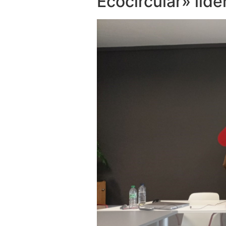
Ecocircular» lide