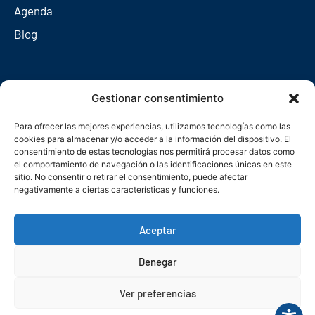
Agenda
Blog
Redes sociales
Gestionar consentimiento
Para ofrecer las mejores experiencias, utilizamos tecnologías como las
cookies para almacenar y/o acceder a la información del dispositivo. El
consentimiento de estas tecnologías nos permitirá procesar datos como
el comportamiento de navegación o las identificaciones únicas en este
sitio. No consentir o retirar el consentimiento, puede afectar
negativamente a ciertas características y funciones.
Aceptar
Denegar
© Copyright 2026. Federación Asturiana de Empresarios
Ver preferencias
Política de privacidad
Política de cookies
Seguridad
Contacto
Canal denuncias