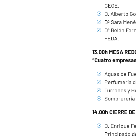
CEOE.
D. Alberto G
Dª Sara Mené
Dª Belén Fer
FEDA.
13.00h MESA RE
“Cuatro empresas 
Aguas de Fu
Perfumería de
Turrones y H
Sombrerería 
14.00h CIERRE D
D. Enrique F
Principado d