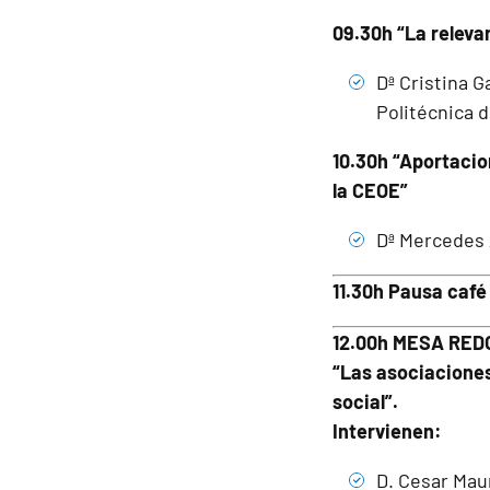
09.30h “La releva
Dª Cristina 
Politécnica d
10.30h “Aportacio
la CEOE”
Dª Mercedes 
11.30h Pausa café
12.00h MESA RE
“Las asociaciones
social”.
Intervienen:
D. Cesar Maur