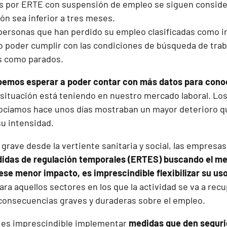
s por ERTE con suspensión de empleo se siguen consid
ón sea inferior a tres meses.
ersonas que han perdido su empleo clasificadas como in
no poder cumplir con las condiciones de búsqueda de trab
s como parados.
bemos esperar a poder contar con más datos para conoc
situación está teniendo en nuestro mercado laboral. Los
ocíamos hace unos días mostraban un mayor deterioro q
su intensidad.
 grave desde la vertiente sanitaria y social, las empres
idas de regulación temporales (ERTES) buscando el me
 ese menor impacto, es imprescindible flexibilizar su us
ra aquellos sectores en los que la actividad se va a rec
 consecuencias graves y duraderas sobre el empleo.
 es imprescindible implementar
medidas que den segurida