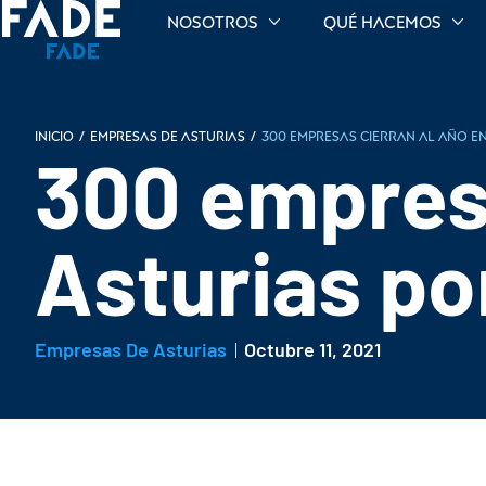
Nosotros
Qué hacemos
INICIO
/
Empresas de Asturias
/
300 empresas cierran al año en
300 empresa
Asturias por
Empresas De Asturias
Octubre 11, 2021