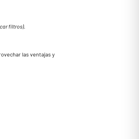
ar filtros).
rovechar las ventajas y
E