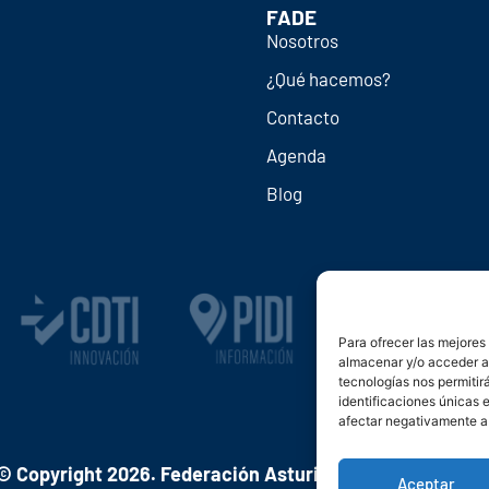
FADE
Nosotros
¿Qué hacemos?
Contacto
Agenda
Blog
Para ofrecer las mejores
almacenar y/o acceder a 
tecnologías nos permiti
identificaciones únicas e
afectar negativamente a 
© Copyright 2026. Federación Asturiana de Empresario
Aceptar