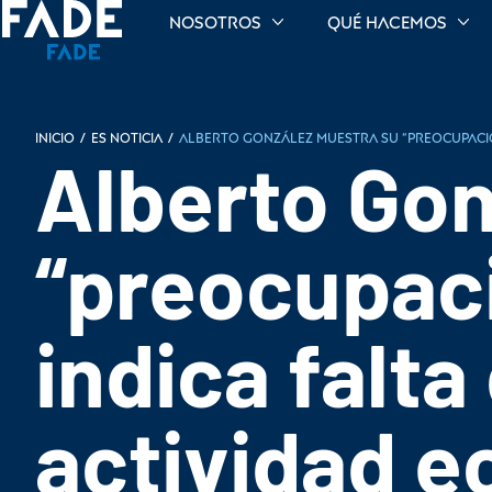
Nosotros
Qué hacemos
INICIO
/
Es noticia
/
Alberto González muestra su “preocupació
Alberto Gon
“preocupac
indica falt
actividad 