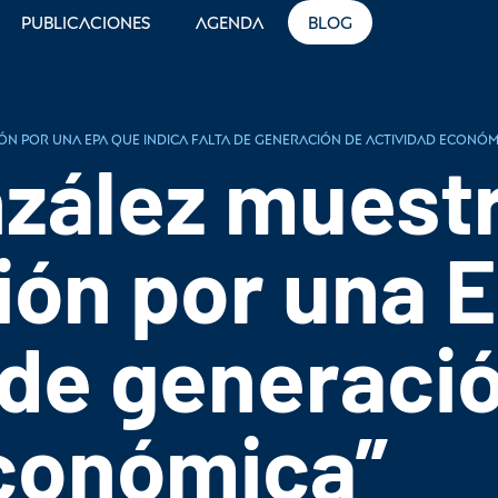
Publicaciones
Agenda
Blog
n por una EPA que indica falta de generación de actividad económ
zález muest
ión por una 
a de generaci
económica”