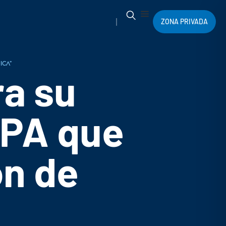
ZONA PRIVADA
ica”
ra su
EPA que
ón de