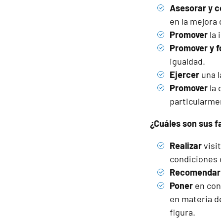
Asesorar y c
en la mejora 
Promover
la
Promover y 
igualdad.
Ejercer
una l
Promover
la
particularmen
¿Cuáles son sus f
Realizar
visi
condiciones d
Recomenda
Poner
en con
en materia de
figura.