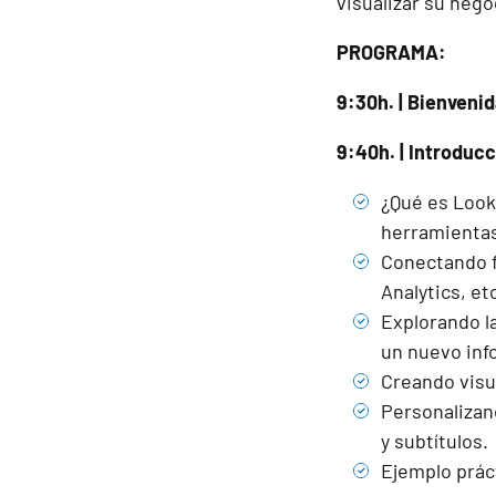
visualizar su nego
PROGRAMA:
9:30h. | Bienveni
9:40h. | Introduc
¿Qué es Look
herramientas 
Conectando f
Analytics, e
Explorando la
un nuevo in
Creando visua
Personalizand
y subtítulos.
Ejemplo prác