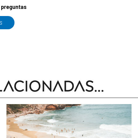
y preguntas
S
lacionadas...