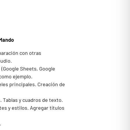
e Mando
paración con otras
tudio.
 (Google Sheets, Google
s como ejemplo.
les principales. Creación de
c. Tablas y cuadros de texto.
s y estilos. Agregar títulos
.