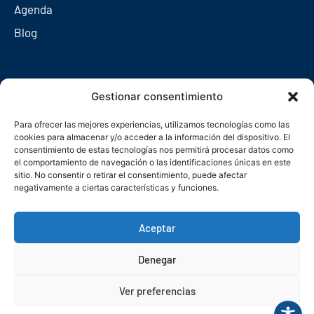
Agenda
Blog
Redes sociales
Gestionar consentimiento
Para ofrecer las mejores experiencias, utilizamos tecnologías como las
cookies para almacenar y/o acceder a la información del dispositivo. El
consentimiento de estas tecnologías nos permitirá procesar datos como
el comportamiento de navegación o las identificaciones únicas en este
sitio. No consentir o retirar el consentimiento, puede afectar
negativamente a ciertas características y funciones.
Aceptar
Denegar
© Copyright 2026. Federación Asturiana de Empresarios
Ver preferencias
Política de privacidad
Política de cookies
Seguridad
Contacto
Canal denuncias