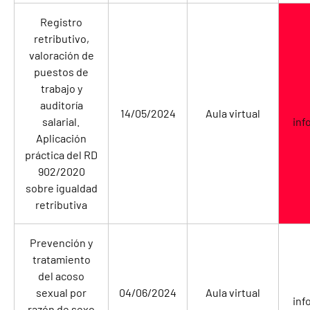
Registro
retributivo,
valoración de
puestos de
trabajo y
auditoría
14/05/2024
Aula virtual
salarial.
inf
Aplicación
práctica del RD
902/2020
sobre igualdad
retributiva
Prevención y
tratamiento
del acoso
sexual por
04/06/2024
Aula virtual
inf
razón de sexo