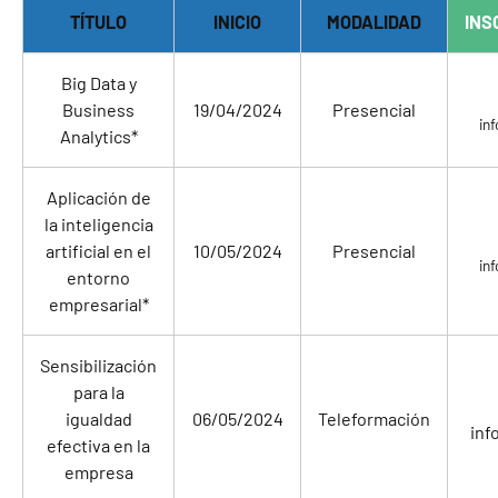
TÍTULO
INICIO
MODALIDAD
INS
Big Data y
Business
19/04/2024
Presencial
in
Analytics*
Aplicación de
la inteligencia
artificial en el
10/05/2024
Presencial
in
entorno
empresarial*
Sensibilización
para la
igualdad
06/05/2024
Teleformación
inf
efectiva en la
empresa