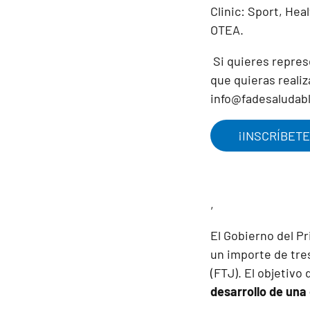
Clinic: Sport, Hea
OTEA.
Si quieres repres
que quieras realiz
info@fadesaludabl
¡INSCRÍBETE
,
El Gobierno del Pr
un importe de tres
(FTJ). El objetiv
desarrollo de un