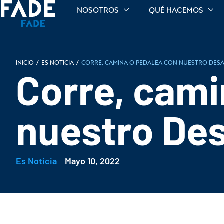
Nosotros
Qué hacemos
INICIO
/
Es noticia
/
Corre, camina o pedalea con nuestro Desa
Corre, cami
nuestro Des
Es Noticia
Mayo 10, 2022