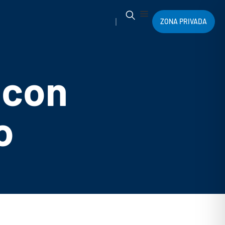
ZONA PRIVADA
 con
o