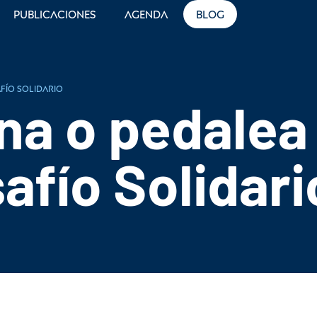
Publicaciones
Agenda
Blog
fío Solidario
na o pedalea
afío Solidari