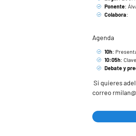
Ponente
: Ál
Colabora
:
Agenda
10h
: Present
10:05h
: Clav
Debate y pr
Si quieres adel
correo
rmilan@