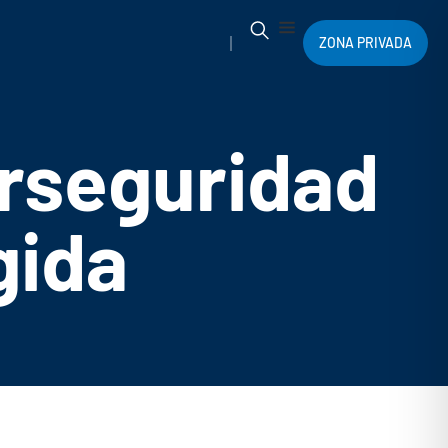
ZONA PRIVADA
erseguridad
gida