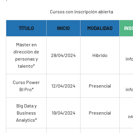
Cursos con inscripción abierta
TÍTULO
INICIO
MODALIDAD
INS
Máster en
dirección de
28/04/2024
Híbrido
personas y
inf
talento*
Curso Power
12/04/2024
Presencial
BI Pro*
inf
Big Data y
Business
19/04/2024
Presencial
in
Analytics*