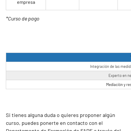
empresa
*Curso de pago
Integración de las medid
Experto en ne
Mediación y res
Si tienes alguna duda o quieres proponer algún
curso, puedes ponerte en contacto con el
Departamento de Formación de FADE a través del