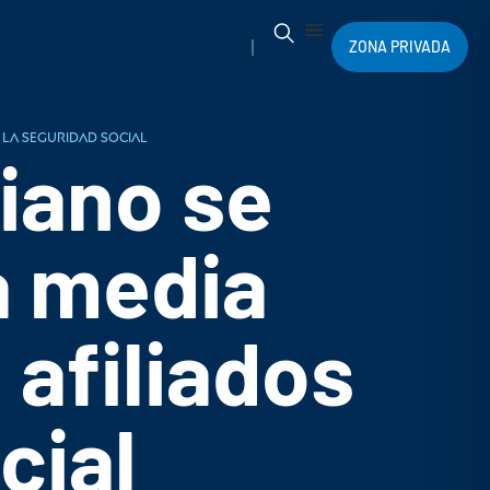
ZONA PRIVADA
 la Seguridad Social
iano se
a media
 afiliados
cial