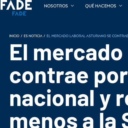
Nosotros
Qué hacemos
INICIO
/
Es noticia
/
El mercado laboral asturiano se contrae p
El mercado 
contrae por
nacional y r
menos a la 