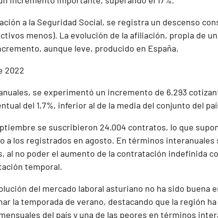
o un incremento importante, superando el 17%.
liación a la Seguridad Social, se registra un descenso co
ectivos menos). La evolución de la afiliación, propia de 
incremento, aunque leve, producido en España.
anuales, se experimentó un incremento de 6.293 cotizan
tual del 1,7%, inferior al de la media del conjunto del paí
ptiembre se suscribieron 24.004 contratos, lo que supo
o a los registrados en agosto. En términos interanuales
, al no poder el aumento de la contratación indefinida c
tación temporal.
olución del mercado laboral asturiano no ha sido buena 
nar la temporada de verano, destacando que la región ha 
mensuales del país y una de las peores en términos inte