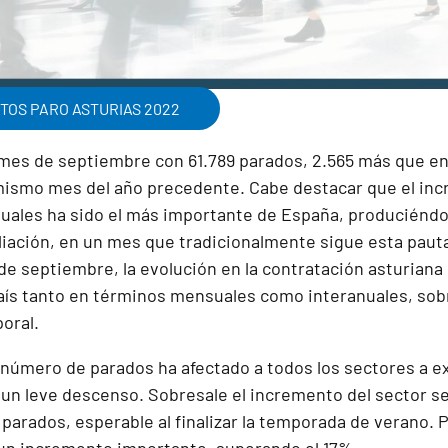
ATOS PARO ASTURIAS 2022
l mes de septiembre con 61.789 parados, 2.565 más que en
ismo mes del año precedente. Cabe destacar que el inc
ales ha sido el más importante de España, produciénd
liación, en un mes que tradicionalmente sigue esta pauta
de septiembre, la evolución en la contratación asturiana
país tanto en términos mensuales como interanuales, so
oral.
 número de parados ha afectado a todos los sectores a e
 un leve descenso. Sobresale el incremento del sector s
arados, esperable al finalizar la temporada de verano. P