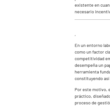
existente en cuant
necesario incentiv
,
En un entorno lab
como un factor cla
competitividad em
desempeña un pape
herramienta funda
constituyendo así 
Por este motivo, e
práctico, diseñad
proceso de gestión