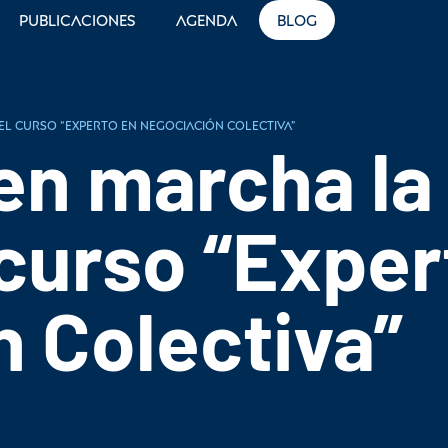
Publicaciones
Agenda
Blog
el curso “Experto en Negociación Colectiva”
en marcha la
 curso “Exper
 Colectiva”