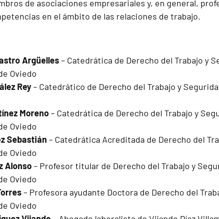
bros de asociaciones empresariales y, en general, prof
petencias en el ámbito de las relaciones de trabajo.
astro Argüelles
– Catedrática de Derecho del Trabajo y Se
de Oviedo
ález Rey
– Catedrático de Derecho del Trabajo y Segurida
tínez Moreno
– Catedrática de Derecho del Trabajo y Segu
de Oviedo
z Sebastián
– Catedrática Acreditada de Derecho del Trab
de Oviedo
z Alonso
– Profesor titular de Derecho del Trabajo y Segur
de Oviedo
Torres
– Profesora ayudante Doctora de Derecho del Trabaj
de Oviedo
íguez Vijande
– Abogado laboralista de Vijande Díaz Villam