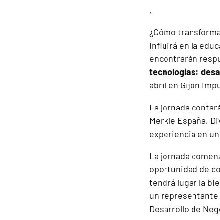
,
¿Cómo transformar
influirá en la edu
encontrarán respu
tecnologías: desa
abril en Gijón Impu
La jornada contar
Merkle España, Di
experiencia en un
La jornada comenz
oportunidad de con
tendrá lugar la bi
un representante 
Desarrollo de Neg