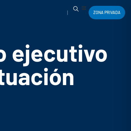
ZONA PRIVADA
 ejecutivo
ituación