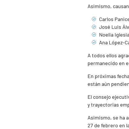
Asimismo, causan 
Carlos Panic
José Luis Ál
Noelia Igles
Ana López-C
A todos ellos agr
permanecido en es
En próximas fecha
están aún pendien
El consejo ejecut
y trayectorias emp
Asimismo, se ha ac
27 de febrero en l