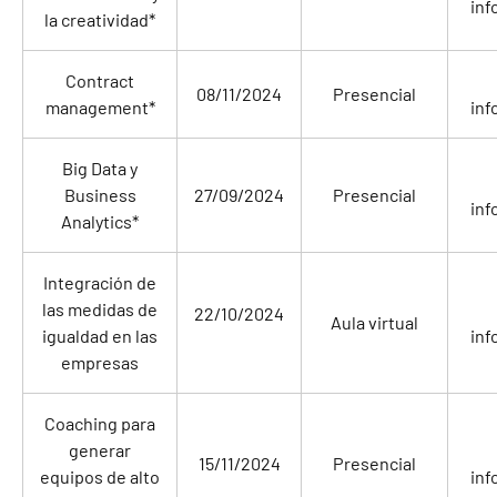
inf
la creatividad*
Contract
08/11/2024
Presencial
management*
inf
Big Data y
Business
27/09/2024
Presencial
inf
Analytics*
Integración de
las medidas de
22/10/2024
Aula virtual
igualdad en las
inf
empresas
Coaching para
generar
15/11/2024
Presencial
equipos de alto
inf