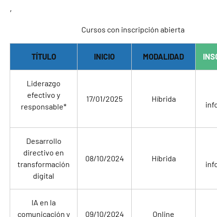
,
Cursos con inscripción abierta
TÍTULO
INICIO
MODALIDAD
INS
Liderazgo
efectivo y
17/01/2025
Híbrida
inf
responsable*
Desarrollo
directivo en
08/10/2024
Híbrida
transformación
inf
digital
IA en la
comunicación y
09/10/2024
Online