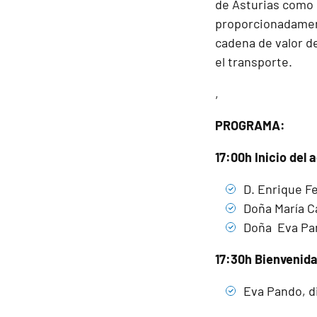
de Asturias como 
proporcionadamente
cadena de valor d
el transporte.
,
PROGRAMA:
17:00h Inicio del 
D. Enrique F
Doña María C
Doña Eva Pan
17:30h Bienvenida
Eva Pando, d