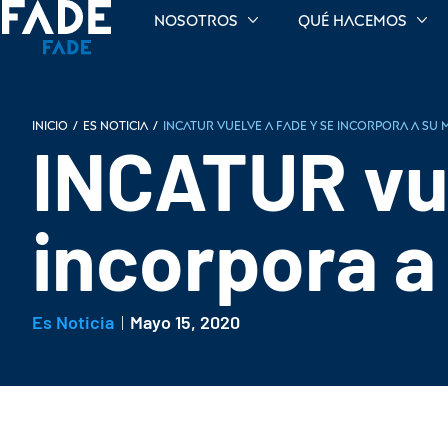
Nosotros
Qué hacemos
INICIO
/
Es noticia
/
INCATUR vuelve a FADE y se incorpora a su 
INCATUR vue
incorpora a
Es Noticia
Mayo 15, 2020