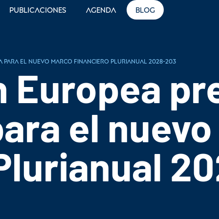
Publicaciones
Agenda
Blog
a para el nuevo Marco Financiero Plurianual 2028-203
n Europea pr
ara el nuevo
Plurianual 2