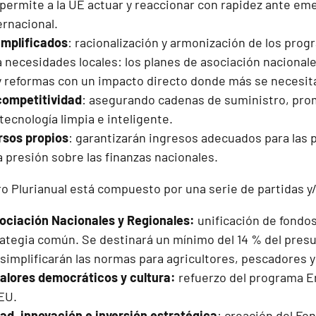
 permite a la UE actuar y reaccionar con rapidez ante em
ernacional.
implificados
: racionalización y armonización de los prog
a necesidades locales: los planes de asociación nacionale
y reformas con un impacto directo donde más se necesit
competitividad
: asegurando cadenas de suministro, pro
tecnología limpia e inteligente.
rsos propios
: garantizarán ingresos adecuados para las p
 presión sobre las finanzas nacionales.
o Plurianual está compuesto por una serie de partidas y/o
ociación Nacionales y Regionales:
unificación de fondos
rategia común. Se destinará un mínimo del 14 % del pres
 simplificarán las normas para agricultores, pescadores y
alores democráticos y cultura:
refuerzo del programa E
EU.
ad, innovación e inversión estratégica
: creación del F