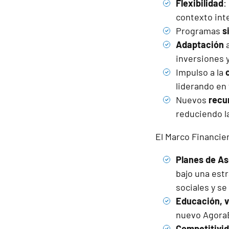
Flexibilidad
:
contexto int
Programas
s
Adaptación
inversiones 
Impulso a la
liderando en 
Nuevos
recu
reduciendo la
El Marco Financier
Planes de As
bajo una est
sociales y se
Educación, v
nuevo Agora
Competitivid