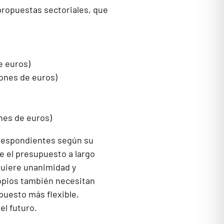
propuestas sectoriales, que
e euros)
lones de euros)
ones de euros)
rrespondientes según su
e el presupuesto a largo
quiere unanimidad y
opios también necesitan
puesto más flexible,
el futuro.