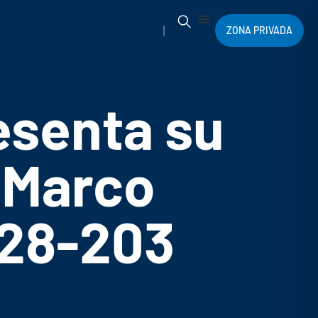
ZONA PRIVADA
esenta su
 Marco
028-203