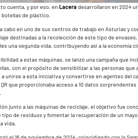
o cuenta, y por eso, en
Lacera
desarrollaron en 2024 un
y botellas de plástico.
 a cabo en uno de sus centros de trabajo en Asturias y con
aje destinadas a la recolección de este tipo de envases, 
les una segunda vida, contribuyendo así a la economía cir
ibilidad a estas máquinas, se lanzó una campaña que incl
 ellas, con el propósito de sensibilizar a las personas que
s a unirse a esta iniciativa y convertirse en agentes del 
o QR que proporcionaba acceso a 10 datos sorprendentes 
.
ón junto a las máquinas de reciclaje, el objetivo fue con
 tipo de residuos y fomentar la recuperación de un may
a vida.
ó el 16 de noviembre de 2024, coincidiendo con la Sem