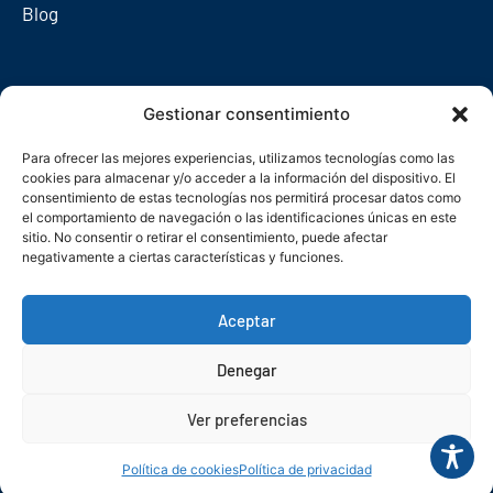
Blog
Redes sociales
Gestionar consentimiento
Para ofrecer las mejores experiencias, utilizamos tecnologías como las
cookies para almacenar y/o acceder a la información del dispositivo. El
consentimiento de estas tecnologías nos permitirá procesar datos como
el comportamiento de navegación o las identificaciones únicas en este
sitio. No consentir o retirar el consentimiento, puede afectar
negativamente a ciertas características y funciones.
Aceptar
Denegar
© Copyright 2026. Federación Asturiana de Empresarios
Ver preferencias
Política de privacidad
Política de cookies
Seguridad
Contacto
Canal denuncias
Política de cookies
Política de privacidad