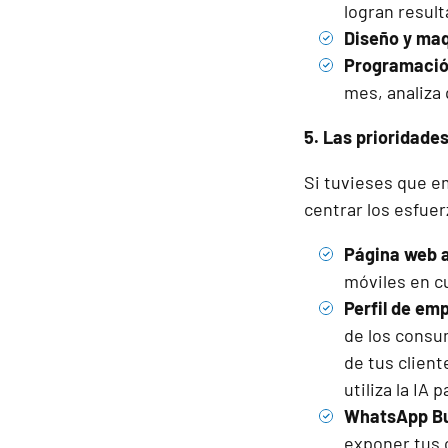
logran result
Diseño y ma
Programación
mes, analiza 
5. Las prioridade
Si tuvieses que e
centrar los esfuer
Página web 
móviles en c
Perfil de em
de los consum
de tus client
utiliza la IA
WhatsApp Bu
exponer tus 