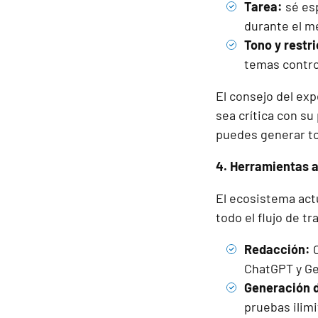
Tarea:
sé esp
durante el me
Tono y restr
temas contro
El consejo del exp
sea crítica con su
puedes generar tod
4. Herramientas al
El ecosistema act
todo el flujo de t
Redacción:
C
ChatGPT y Ge
Generación 
pruebas ilimi