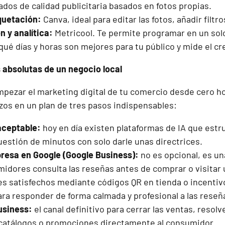
ados de calidad publicitaria basados en fotos propias.
quetación:
Canva, ideal para editar las fotos, añadir filtr
 y analítica:
Metricool. Te permite programar en un solo
qué días y horas son mejores para tu público y mide el cr
s absolutas de un negocio local
mpezar el marketing digital de tu comercio desde cero 
zos en un plan de tres pasos indispensables:
aceptable:
hoy en día existen plataformas de IA que est
uestión de minutos con solo darle unas directrices.
presa en Google (Google Business):
no es opcional, es una
idores consulta las reseñas antes de comprar o visitar u
es satisfechos mediante códigos QR en tienda o incentivos
 para responder de forma calmada y profesional a las reseñ
siness:
el canal definitivo para cerrar las ventas, resol
catálogos o promociones directamente al consumidor.