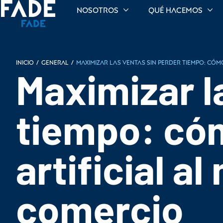
Nosotros
Qué hacemos
INICIO
/
General
/
Maximizar las ventas sin perder tiempo: cómo
Maximizar l
tiempo: cóm
artificial a
comercio