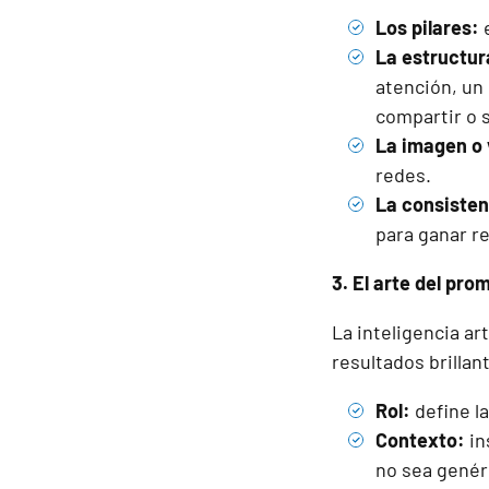
Los pilares:
e
La estructur
atención, un 
compartir o s
La imagen o 
redes.
La consisten
para ganar re
3. El arte del pro
La inteligencia a
resultados brilla
Rol:
define l
Contexto:
in
no sea genér