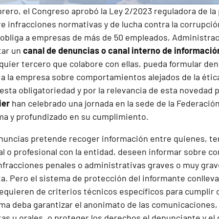
brero, el Congreso aprobó la
Ley 2/2023 reguladora de la
e infracciones normativas y de lucha contra la corrupció
E obliga a empresas de más de 50 empleados, Administrac
tar un
canal de denuncias o canal interno de informació
quier tercero que colabore con ellas, pueda formular de
 a la empresa sobre comportamientos alejados de la éti
 esta obligatoriedad y por la relevancia de esta novedad
ier
han celebrado una jornada en la sede de la Federación 
ma y profundizado en su cumplimiento.
nuncias pretende recoger información entre quienes, te
ral o profesional con la entidad, deseen informar sobre 
infracciones penales o administrativas graves o muy grav
a. Pero el sistema de protección del informante conlleva
equieren de criterios técnicos específicos para cumplir c
ma deba garantizar el anonimato de las comunicaciones, i
as u orales, o proteger los derechos el denunciante y el