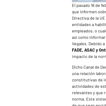
El pasado 16 de fe
que informen sobr
Directiva de la U
entidades a habili
empleados, o cual
así como informar
ilegales. Debido a
FADE, ASAC y Ont
impacto de la nor
Dicho Canal de De
una relación labo
constitutivas de 
actividades de est
relevantes y que r
norma. Este siste
de que sean escrit