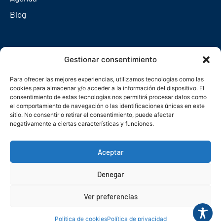
Blog
Redes sociales
Gestionar consentimiento
Para ofrecer las mejores experiencias, utilizamos tecnologías como las
cookies para almacenar y/o acceder a la información del dispositivo. El
consentimiento de estas tecnologías nos permitirá procesar datos como
el comportamiento de navegación o las identificaciones únicas en este
sitio. No consentir o retirar el consentimiento, puede afectar
negativamente a ciertas características y funciones.
Aceptar
Denegar
© Copyright 2026. Federación Asturiana de Empresarios
Ver preferencias
Política de privacidad
Política de cookies
Seguridad
Contacto
Canal denuncias
Política de cookies
Política de privacidad